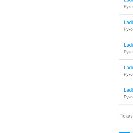
Руко
Lad
Руко
Lad
Руко
Ladi
Руко
Lad
Руко
Показ