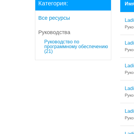
Категория:
Им
Все ресурсы
Ladi
Руко
Руководства
Руководство по
Lad
программному обеспечению
Руко
(21)
Lad
Руко
Ladi
Руко
Lad
Руко
Ladi