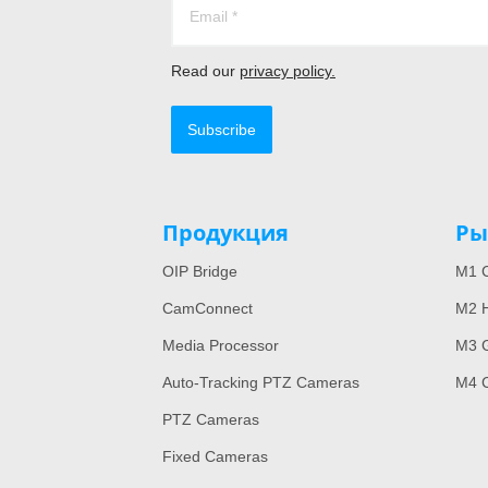
Read our
privacy policy.
Subscribe
Продукция
Ры
OIP Bridge
M1 C
CamConnect
M2 H
Media Processor
M3 
Auto-Tracking PTZ Cameras
M4 
PTZ Cameras
Fixed Cameras