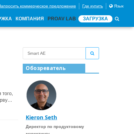
Запросить коммерческое предложение
Где купить
Язык
РЖКА
КОМПАНИЯ
PROAV LAB
ЗАГРУЗКА
Обозреватель
 того,
ервую
Kieron Seth
Директор по продуктовому
маркетингу