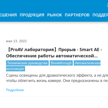
ЕШЕНИЯ
ПРОДУКЦИЯ
РЫНОК
ПАРТНЕРОВ
ПОДДЕ
мая 13, 2022
【ProAV лаборатория】Прорыв - Smart AE -
Обеспечение работы автоматической
экспозиции камеры даже в изменяющихся
Технические руководства
Breakthrough
Автоматическая
условиях освещения
экспозиция
Сцены освещены для драматического эффекта, а не для
чтобы облегчить жизнь камере. Они предназначены в п
очередь для повышения производительности и вызова
Подробнее
эмоционального отклика у аудитории.