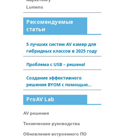
Lumens
Рекомендуемые
статьи
5 лучших систем AV камер для
гибридных классов в 2025 году
Проблема с USB – решена!
Создание эффективного
решения BYOM с помощью
Dante AV-H: новый опыт для
конференц-залов и аудиторий
ProAV Lab
AV решения
Технические руководства
Обновления встроенного ПО