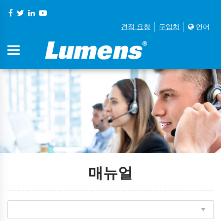
견적 요청
구입처
언어
매뉴얼