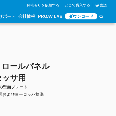
見積もりを依頼する
どこで購入する
言語
サポート
会社情報
PROAV LAB
ダウンロード
トロールパネル
セッサ用
テム用の壁面プレート
国およびヨーロッパ標準