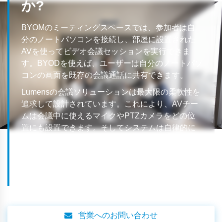
か?
BYOMのミーティングスペースでは、参加者は自
分のノートパソコンを接続し、部屋に設置された
AVを使ってビデオ会議セッションを実行できま
す。BYODを使えば、ユーザーは自分のノートパソ
コンの画面を既存の会議通話に共有できます。
Lumensの会議ソリューションは最大限の柔軟性を
追求して設計されています。これにより、AVチー
ムは会議中に使えるマイクやPTZカメラをどの位
置にも設置できます。そしてシステムは自律的に
動作します。システムを起動するだけで、会議は
素晴らしい音響と巧みに構図された映像で進行し
ます。
営業へのお問い合わせ