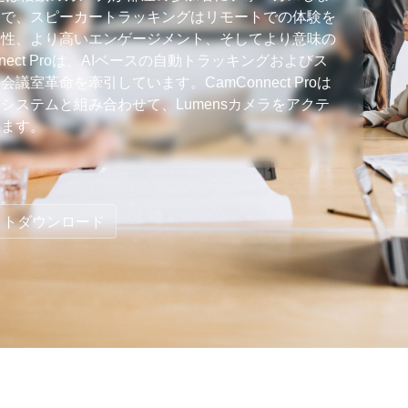
とで、スピーカートラッキングはリモートでの体験を
平性、より高いエンゲージメント、そしてより意味の
nnect Proは、AIベースの自動トラッキングおよびス
室革命を牽引しています。CamConnect Proは
ステムと組み合わせて、Lumensカメラをアクテ
します。
ットダウンロード