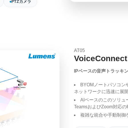
PTZカメラ
AT05
VoiceConnect
IPベースの音声トラッキ
BYOMノートパソコンや
ネットワークに迅速に展
AIベースのこのソリ
TeamsおよびZoom対
複雑な統合や手動制御