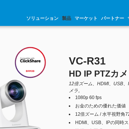
ソリューション
製品
マーケット
パートナー
VC-R31
HD IP PTZカ
12倍ズーム、HDMI、USB、I
メラ。
1080p 60 fps
お金のための優れた価値
12倍ズーム / 水平視野角72
HDMI、USB、IPの同