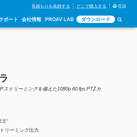
見積もりを依頼する
どこで購入する
言語
サポート
会社情報
PROAV LAB
ダウンロード
メラ
Pストリーミングを備えた1080p 60 fps PTZカ
.5°
時ストリーミング出力