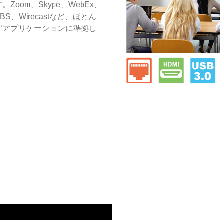
oom、Skype、WebEx、
、OBS、Wirecastなど、ほとん
グアプリケーションに準拠し