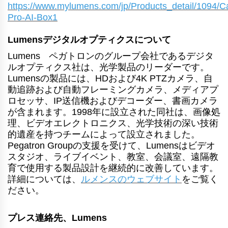
https://www.mylumens.com/jp/Products_detail/1094/
C
Pro-AI-Box1
Lumensデジタルオプティクスについて
®
Lumens
ペガトロンのグループ会社であるデジタ
ルオプティクス社は、光学製品のリーダーです。
Lumensの製品には、HDおよび4K PTZカメラ、自
動追跡および自動フレーミングカメラ、メディアプ
ロセッサ、IP送信機およびデコーダー、書画カメラ
が含まれます。1998年に設立された同社は、画像処
理、ビデオエレクトロニクス、光学技術の深い技術
的遺産を持つチームによって設立されました。
Pegatron Groupの支援を受けて、Lumensはビデオ
スタジオ、ライブイベント、教室、会議室、遠隔教
育で使用する製品設計を継続的に改善しています。
詳細については、
ル
メンスのウェブサイト
をご覧く
ださい。
プレス連絡先、Lumens