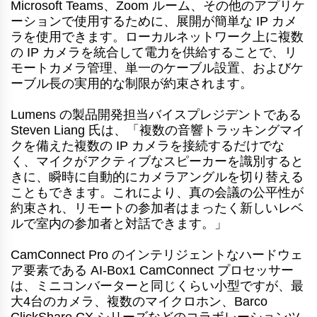
Microsoft Teams、Zoom ルーム、その他のアプリケ
ーションで使用するために、展開が簡単な IP カメ
ラを使用できます。ローカルネットワーク上に複数
の IP カメラを統合して電力を供給することで、リ
モートカメラ管理、単一のケーブル設置、およびケ
ーブル長の実用的な制限が約束されます。
Lumens の製品開発担当バイスプレジデントである
Steven Liang 氏は、「複数の音響トラッキングマイ
クを備えた複数の IP カメラを接続するだけでな
く、マイクがアクティブなスピーカーを識別すると
きに、瞬時に自動的にカメラアングルを切り替える
こともできます。これにより、真の会議の公平性が
約束され、リモートの参加者はまったく新しいレベ
ルで室内の参加者と対話できます。」
CamConnect Pro のインテリジェントなハードウェ
ア要素である AI-Box1 CamConnect プロセッサー
は、ミニコンバーターと同じくらい小型ですが、最
大4台のカメラ、複数のマイクロホン、Barco
ClickShare CX シリーズなどのコラボレーションツ