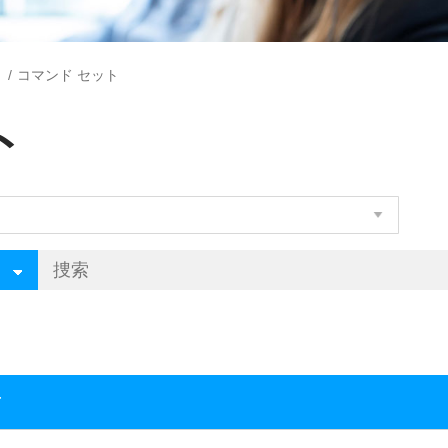
コマンド セット
ト
前