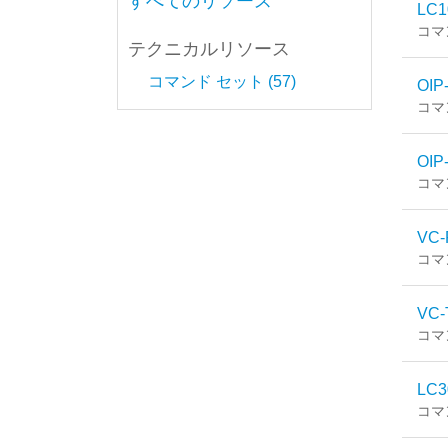
すべてのリソース
LC1
コマ
テクニカルリソース
コマンド セット (57)
OIP
コマ
OIP
コマ
VC-
コマ
VC-
コマ
LC3
コマ