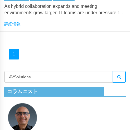
As hybrid collaboration expands and meeting
environments grow larger, IT teams are under pressure to
deliver seamless BYOM experiences — without signal
詳細情報
degradation or complex cabling.
1
コラムニスト