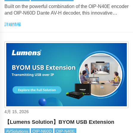
Built on the powerful combination of the OIP-N40E encoder
and OIP-N60D Dante AV-H decoder, this innovative
solution addresses long-standing enterprise meeting room
詳細情報
challenges such as excessive cabling, complex device
stacking, and limited remote maintenance capability.
4月 15, 2026
【Lumens Solution】BYOM USB Extension
AVSolutions
OIP-N60D
OIP-N40E