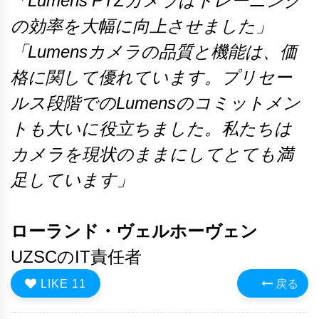
「Lumens PTZカメラはトレーニング
の効率を大幅に向上させました」
「Lumensカメラの品質と機能は、価
格に関して優れています。プリセー
ルス段階でのLumensのコミットメン
トも大いに役立ちました。私たちは
カメラを現状のままにしてとても満
足しています」
ローランド・ヴェルホーヴェン
UZSCのIT責任者
LIKE
11
戻る