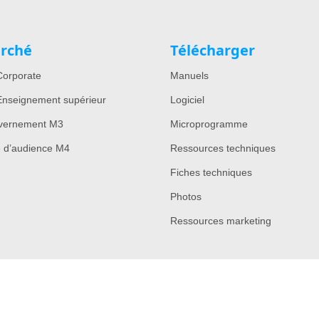
rché
Télécharger
orporate
Manuels
nseignement supérieur
Logiciel
vernement M3
Microprogramme
e d’audience M4
Ressources techniques
Fiches techniques
Photos
Ressources marketing
Copyright © 2022 All Rights Reserved by Lumens