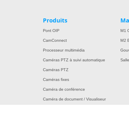
Produits
Ma
Pont OIP
M1 C
CamConnect
M2 E
Processeur multimédia
Gou
Caméras PTZ à suivi automatique
Sall
Caméras PTZ
Caméras fixes
Caméra de conférence
Caméra de document / Visualiseur
Modèles hérités