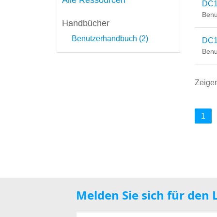
Alle Ressourcen
DC1
Benu
Handbücher
Benutzerhandbuch (2)
DC1
Benu
Zeige
1
Melden Sie sich für den