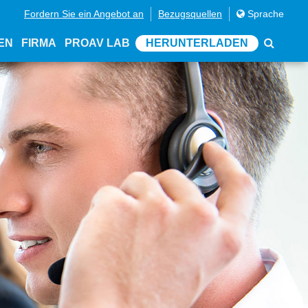
Fordern Sie ein Angebot an
Bezugsquellen
Sprache
EN
FIRMA
PROAV LAB
HERUNTERLADEN