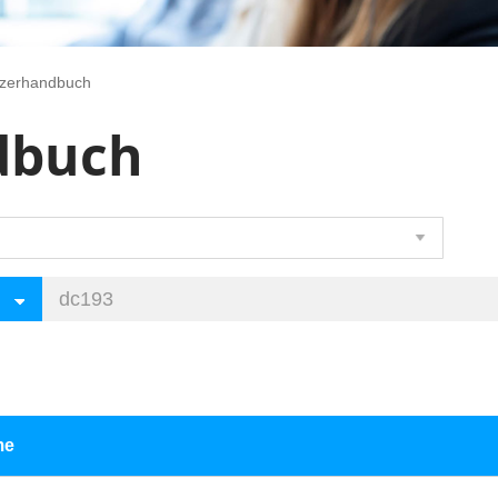
zerhandbuch
dbuch
me