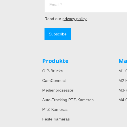
Read our
privacy policy.
Subscribe
Produkte
Ma
OIP-Brücke
M1 C
CamConnect
M2 H
Medienprozessor
M3-
Auto-Tracking PTZ-Kameras
M4 G
PTZ-Kameras
Feste Kameras