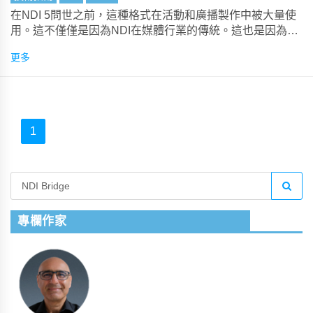
在NDI 5問世之前，這種格式在活動和廣播製作中被大量使
用。這不僅僅是因為NDI在媒體行業的傳統。這也是因為特
定的AV要求，其中許多需求現在已經在NDI工具版本5中得
更多
到解決。現在，NDI為AV經理提供了增強的AV over IP技
術。
1
專欄作家