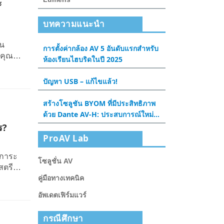
ะ
บทความแนะนำ
่น
การตั้งค่ากล้อง AV 5 อันดับแรกสําหรับ
 คุณ
ห้องเรียนไฮบริดในปี 2025
ร์เน็ต
ปัญหา USB – แก้ไขแล้ว!
สร้างโซลูชัน BYOM ที่มีประสิทธิภาพ
ด้วย Dante AV-H: ประสบการณ์ใหม่
สําหรับห้องประชุมและห้องเรียน
ร?
ProAV Lab
ักการะ
โซลูชั่น AV
สตรีม
ททีวี
คู่มือทางเทคนิค
สิ้น
อัพเดตเฟิร์มแวร์
กรณีศึกษา