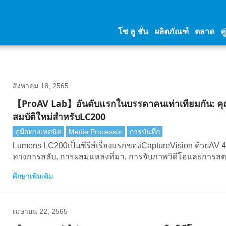
โซ ลู ชั่น
ผลิตภัณฑ์
ตลาด
คู
สิงหาคม 18, 2565
【ProAV Lab】อันดับแรกในบรรดาคนเท่าเทียมกัน: ค
สมบัติใหม่สําหรับLC200
คู่มือทางเทคนิค
Media Processor
การบันทึก
Lumens LC200เป็นซีรีส์เรื่องแรกของCaptureVision ด้วยAV 4
ทางการสลับ, การผสมแหล่งที่มา, การจับภาพวิดีโอและการสต
มรวมถึงการรวมเข้ากับแพลตฟอร์ม LMS อย่างรวดเร็วทําให้ได
ศึกษาเพิ่มเติม
ความนิยมอย่างรวดเร็วจากมหาวิทยาลัยองค์กรภาครัฐและ บริ
องค์กรต่างๆ
เมษายน 22, 2565