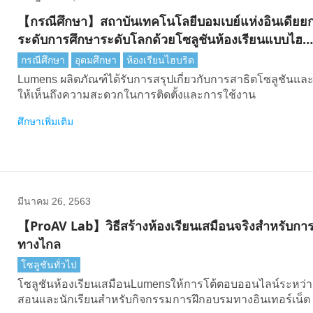
【กรณีศึกษา】สถาบันเทคโนโลยีบอมเบย์แห่งอินเดียย
ระดับการศึกษาระดับโลกด้วยโซลูชันห้องเรียนแบบไฮ
บริดLumens
กรณีศึกษา
อุดมศึกษา
ห้องเรียนไฮบริด
Lumens ผลิตภัณฑ์ได้รับการสรุปเกี่ยวกับการสาธิตโซลูชันแ
ให้เห็นถึงความสะดวกในการติดตั้งและการใช้งาน
ศึกษาเพิ่มเติม
มีนาคม 26, 2563
【ProAV Lab】วิธีสร้างห้องเรียนเสมือนจริงสําหรับการ
ทางไกล
โซลูชันทั่วไป
โซลูชันห้องเรียนเสมือนLumensให้การโต้ตอบออนไลน์ระหว่าง
สอนและนักเรียนสําหรับกิจกรรมการฝึกอบรมทางอินเทอร์เน็ต