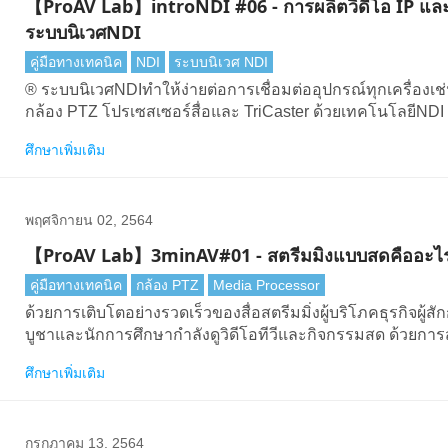
【ProAV Lab】introNDI #06 - การผลิตวิดีโอ IP แล
ระบบนิเวศNDI
คู่มือทางเทคนิค
NDI
ระบบนิเวศ NDI
® ระบบนิเวศNDIทําให้ง่ายต่อการเชื่อมต่ออุปกรณ์ทุกเครื่องเช
กล้อง PTZ โปรเซสเซอร์สื่อและ TriCaster ด้วยเทคโนโลยีNDI
สามารถส่งวิดีโอคุณภาพสูงและเวลาแฝงต่ําผ่านเครือข่ายอีเทอ
ศึกษาเพิ่มเติม
และทําให้ขั้นตอนการผลิตวิดีโอของคุณง่ายขึ้น
พฤศจิกายน 02, 2564
【ProAV Lab】3minAV#01 - สตรีมมิงแบบสดคืออะไ
คู่มือทางเทคนิค
กล้อง PTZ
Media Processor
ด้วยการเติบโตอย่างรวดเร็วของสื่อสตรีมมิ่งผู้บริโภคธุรกิจผู้ส
บูชาและนักการศึกษากําลังดูวิดีโอทีวีและกิจกรรมสด ด้วยการ
สดผู้ชมสามารถรับชมกิจกรรมสดบนสมาร์ทโฟนแท็บเล็ตสมาร์
ศึกษาเพิ่มเติม
และคอมพิวเตอร์แทนที่จะต้องดาวน์โหลดหลังจากกิจกรรมเสร็จ
กรกฎาคม 13, 2564