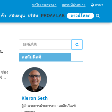
ขอใบเสนอราคา
สถานที่จําหน่าย
ภาษา
่ ค้า
สนับสนุน
บริษัท
PROAV LAB
ดาวน์โหลด
ุณ
คอลัมนิสต์
 ช่อง
รี
้รับ
ษัท
Kieron Seth
ผู้อํานวยการฝ่ายการตลาดผลิตภัณฑ์
Lumens