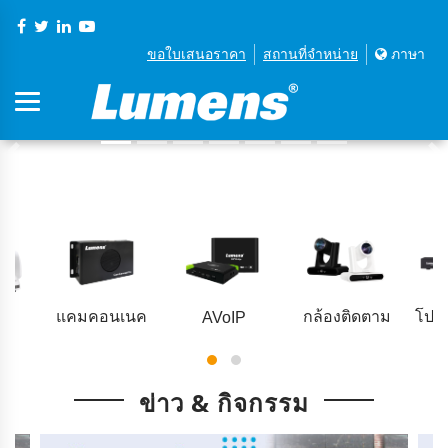
ขอใบเสนอราคา
สถานที่จําหน่าย
ภาษา
TZ
แคมคอนเนค
กล้องติดตาม
โปรเ
AVoIP
ข่าว & กิจกรรม