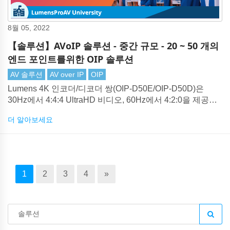
8월 05, 2022
【솔루션】AVoIP 솔루션 - 중간 규모 - 20 ~ 50 개의
엔드 포인트를위한 OIP 솔루션
AV 솔루션
AV over IP
OIP
Lumens 4K 인코더/디코더 쌍(OIP-D50E/OIP-D50D)은
30Hz에서 4:4:4 UltraHD 비디오, 60Hz에서 4:2:0을 제공합
니다. Lumens의 압축 기술은 표준 1기가비트 이더넷 네트워
더 알아보세요
크를 통해 전송할 수 있는 시각적 무손실 4K를 생성합니다.
1
2
3
4
»