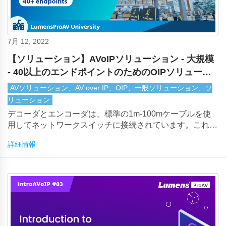
7月 12, 2022
【ソリューション】AVoIPソリューション - 大規模
- 40以上のエンドポイントのためのOIPソリューシ
ョン
AVソリューション、AV over IP、OIP、一般ソリューション、ソ
リューション
デコーダとエンコーダは、標準の1m-100mケーブルを使
用してネットワークスイッチに接続されています。これ
は、ソースエンコーダからディスプレイデコーダまでの最
詳細情報
大伝送距離が最大200mであることを意味します。