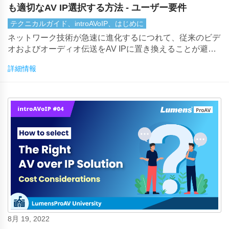
も適切なAV IP選択する方法 - ユーザー要件
テクニカルガイド、introAVoIP、はじめに
ネットワーク技術が急速に進化するにつれて、従来のビデ
オおよびオーディオ伝送をAV IPに置き換えることが避け
られません。しかし、市場に出回っているソリューション
詳細情報
AV IP非常に多く、適切な技術を選択することは困難な作
業になる可能性があります。多くの考慮事項、特にユーザ
ーのニーズを評価することが重要です。
8月 19, 2022