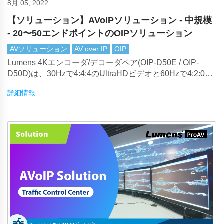
8月 05, 2022
【ソリューション】AVoIPソリューション - 中規模
- 20〜50エンドポイントのOIPソリューション
AVソリューション
AV over IP
OIP
Lumens 4Kエンコーダ/デコーダペア(OIP-D50E / OIP-
D50D)は、30Hzで4:4:4のUltraHDビデオと60Hzで4:2:0の
UltraHDビデオを提供します。Lumensの圧縮技術は、標
詳細情報
準の1ギガビットイーサネットネットワーク上で送信でき
る視覚的にロスレスな4Kを生成します。