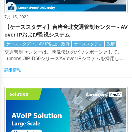
7月 15, 2022
【ケーススタディ】台湾台北交通管制センター - AV
over IPおよび監視システム
ケーススタディ、AV IP以上、政府
ケーススタディ
政府
交通管制センターは、映像伝送のバックボーンとして、
Lumens OIP-D50シリーズAV over IPシステムを採用しま
した。これにより、4KおよびHD信号の長距離伝送が実現
詳細情報
し、複数の部屋にわたるビデオ監視がサポートされます。