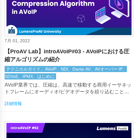
7月 01, 2022
【ProAV Lab】introAVoIP#03 - AVoIPにおける圧
縮アルゴリズムの紹介
テクニカルガイド、AVoIP、NDI、Dante AV、AVオーバー IP、
SDVoE、IPMX、はじめに
AVoIP業界では、圧縮は、高速で移動する商用イーサネッ
トフレームにオーディオ/ビデオデータを絞り込むことを
可能にする技術です。ネットワーク技術の進化と圧縮アル
詳細情報
ゴリズムの進歩により、AV over IPの実現が可能になりま
した。