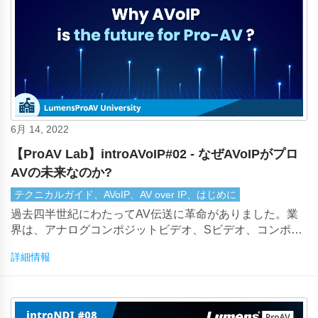
6月 14, 2022
【ProAV Lab】introAVoIP#02 - なぜAVoIPがプロ
AVの未来なのか?
テクニカルガイド、AVoIP、AV over IP、はじめに
過去四半世紀にわたってAV伝送に革命がありました。業
界は、アナログコンポジットビデオ、Sビデオ、コンポー
ネントビデオ、VGA接続から、4Kおよび8K解像度でロス
詳細情報
レスビデオを配信できるデジタルDVIおよびHDMIケーブ
ルに卸売りに移行しました。