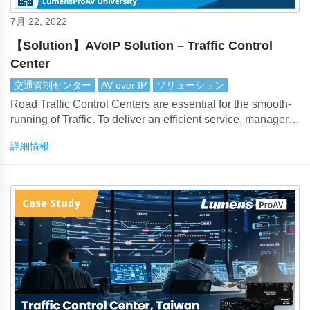
7月 22, 2022
【Solution】AVoIP Solution – Traffic Control
Center
交通管制センター
AV over IP
ソリューション
Road Traffic Control Centers are essential for the smooth-
running of Traffic. To deliver an efficient service, managers
face the issue of handling large numbers of surveillance
詳細情報
cameras, PTZ cameras and live data feeds.