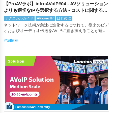
【ProAVラボ】introAVoIP#04 - AVソリューション
よりも適切なIPを選択する方法 - コストに関する考
慮事項
テクニカルガイド
AV over IP
はじめに
ネットワーク技術が急速に進化するにつれて、従来のビデ
オおよびオーディオ伝送をAV IPに置き換えることが避け
られません。しかし、市場に出回っているソリューション
詳細情報
AV IP非常に多く、適切な技術を選択することは困難な作
業になる可能性があります。システム全体のコストから始
めて、多くの考慮事項を検討することが重要です。