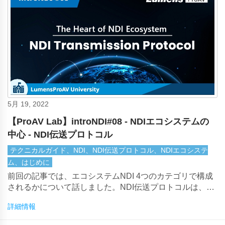
5月 19, 2022
【ProAV Lab】introNDI#08 - NDIエコシステムの
中心 - NDI伝送プロトコル
テクニカルガイド、NDI、NDI伝送プロトコル、NDIエコシステ
ム、はじめに
前回の記事では、エコシステムNDI 4つのカテゴリで構成
されるかについて話しました。NDI伝送プロトコルは、エ
コシステム全体にとって基本的なものです。この記事で
詳細情報
は、NDIがIP経由でビデオを送信する方法について説明し
ます。