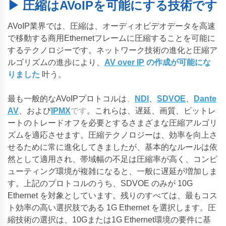
▶ 圧縮はAVoIPを可能にする技術です
AVoIP業界では、圧縮は、オーディオビデオデータを高速
で移動する商用Ethernetフレームに圧縮することを可能に
するテクノロジーです。ネットワーク技術の進化と圧縮ア
ルゴリズムの進歩により、
AV over IP
の作成が可能にな
りました
叶う。
最も一般的なAVoIPプロトコルは
、
NDI
、
SDVOE
、
Dante
AV
、および
IPMX
です
。これらは、遅延、画質、ビットレ
ートのトレードオフを必要とするさまざまな圧縮アルゴリ
ズムを適応させます。圧縮テクノロジーは、効率を向上さ
せるために常に進化してきましたが、基本的なルールは依
然として適用され、帯域幅の不足は圧縮率が高く、コンピ
ューティング環境が複雑になると、一般に遅延が増加しま
す。上記のプロトコルのうち、SDVOE のみが 10G
Ethernet を対象としています。残りのすべては、最もコス
ト効率の高い選択肢である 1G Ethernet を選択します。圧
縮技術の選択は、10Gまたは1G Ethernet環境の要件に基