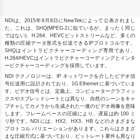
NDIは、2015年9月8日にNewTekによって公表されまし
た。これは、SHQ(MPEG-2に似ているが、まったく同じ
ではない)、H.264、HEVCビットストリームなど、多くの
種類の圧縮データ形式を伝送できるIPプロトコルです。
SHQはイントラピクチャーコーディング専用であり、
H.264/HEVCはイントラピクチャーコーディングとインタ
ーピクチャーコーディングを採用しています。
NDI テクノロジーは、IP ネットワークを介したビデオ信
号伝送用に設計されており、1G Ethernet に基づいていま
す。ビデオ信号とは、定義上、コンピューターグラフィッ
クスやスプレッドシートとは異なり、自然のシーンをキャ
プチャしてカメラから生成された一連のビデオ画像を意味
します。フレームベースの圧縮により、遅延は約 100 ミ
リ秒です。NDI には、HX2、HX3、HB などのさまざまな
プロトコル バリエーションがあります。これらはさまざ
まな圧縮方式に基づいており、ビットレート要件も異なり