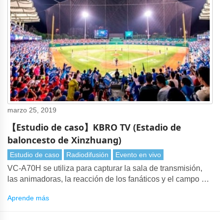
marzo 25, 2019
【Estudio de caso】KBRO TV (Estadio de
baloncesto de Xinzhuang)
Estudio de caso
Radiodifusión
Evento en vivo
VC-A70H se utiliza para capturar la sala de transmisión,
las animadoras, la reacción de los fanáticos y el campo de
béisbol, especialmente los casos de primera base con
Aprende más
video 4K de ultra alta definición.