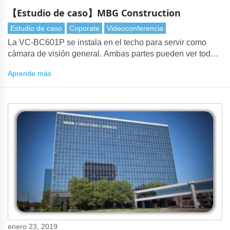
【Estudio de caso】MBG Construction
Estudio de caso
Coporate
Videoconferencia
La VC-BC601P se instala en el techo para servir como
cámara de visión general. Ambas partes pueden ver todo
el plano a través de Zoom. También anotan sobre el plano
Aprende más
con la pantalla plana interactiva.
enero 23, 2019