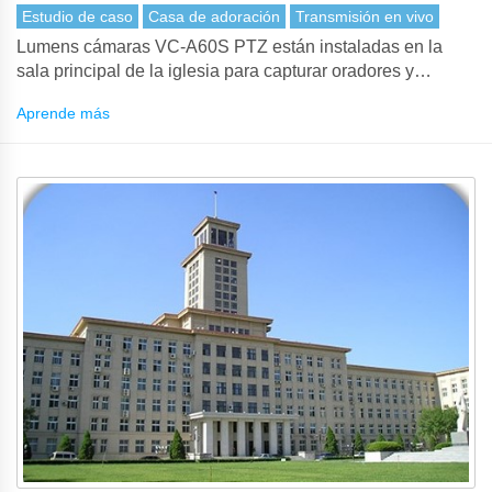
transmisión en vivo (Gyeonggi, Corea)
Estudio de caso
Casa de adoración
Transmisión en vivo
Lumens cámaras VC-A60S PTZ están instaladas en la
sala principal de la iglesia para capturar oradores y
audiencia para producción en vivo y transmisión en vivo
Aprende más