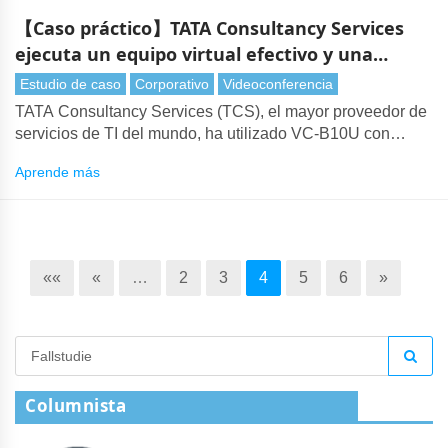
【Caso práctico】TATA Consultancy Services
ejecuta un equipo virtual efectivo y una
reunión remota con Lumens cámara web
Estudio de caso
Corporativo
Videoconferencia
TATA Consultancy Services (TCS), el mayor proveedor de
servicios de TI del mundo, ha utilizado VC-B10U con
Zoom, Skype y Microsoft para videoconferencias
Aprende más
««
«
…
2
3
4
5
6
»
Columnista