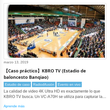
marzo 13, 2019
【Caso práctico】KBRO TV (Estadio de
baloncesto Banqiao)
Estudio de caso
Radiodifusión
Evento en vivo
La calidad de video 4K Ultra HD es exactamente lo que
KBRO TV busca. Un VC-A70H se utiliza para capturar las
reacciones de los aficionados y el rendimiento de los
Aprende más
jugadores en el campo de baloncesto.