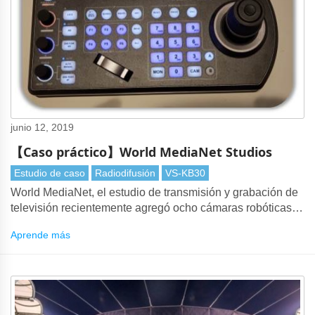
junio 12, 2019
【Caso práctico】World MediaNet Studios
Estudio de caso
Radiodifusión
VS-KB30
World MediaNet, el estudio de transmisión y grabación de
televisión recientemente agregó ocho cámaras robóticas a
la operación. Un VS-KB30 proporciona una solución que
Aprende más
puede operar esas 8 cámaras para la producción de TV.