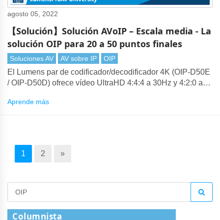
agosto 05, 2022
【Solución】Solución AVoIP – Escala media - La
solución OIP para 20 a 50 puntos finales
Soluciones AV
AV sobre IP
OIP
El Lumens par de codificador/decodificador 4K (OIP-D50E
/ OIP-D50D) ofrece vídeo UltraHD 4:4:4 a 30Hz y 4:2:0 a
60Hz. La tecnología de compresión de Lumens produce
Aprende más
4K visualmente sin pérdidas que se puede transmitir a
través de redes Ethernet estándar de 1 Gigabit.
1
2
»
Columnista