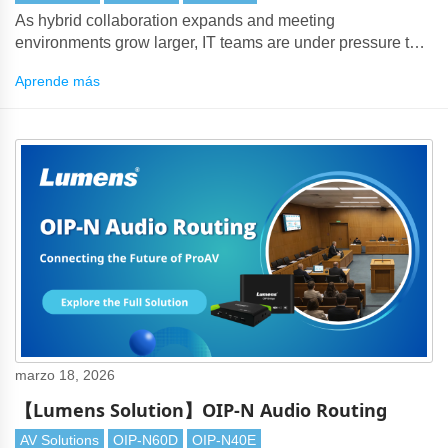
As hybrid collaboration expands and meeting
environments grow larger, IT teams are under pressure to
deliver seamless BYOM experiences — without signal
Aprende más
degradation or complex cabling.
marzo 18, 2026
【Lumens Solution】OIP-N Audio Routing
AV Solutions
OIP-N60D
OIP-N40E