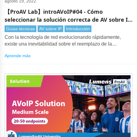
agosto 19, 2022
【ProAV Lab】introAVoIP#04 - Cómo
seleccionar la solución correcta de AV sobre IP
- Consideraciones de costos
Guías técnicas
AV sobre IP
Introducción
Con la tecnología de red evolucionando rápidamente,
existe una inevitabilidad sobre el reemplazo de la
transmisión tradicional de video y audio por AV a lo largo
Aprende más
de IP. Sin embargo, con tantas AV sobre IP soluciones en
el mercado, elegir la tecnología adecuada puede ser una
tarea desafiante. Es importante sopesar muchas
consideraciones, comenzando con el costo general del
sistema.