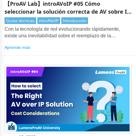
【ProAV Lab】introAVoIP #05 Cómo
seleccionar la solución correcta de AV sobre IP
- Requisitos del usuario
Guías técnicas
introAVoIP
Introducción
Con la tecnología de red evolucionando rápidamente,
existe una inevitabilidad sobre el reemplazo de la
transmisión tradicional de video y audio por AV a lo largo
Aprende más
de IP. Sin embargo, con tantas AV sobre IP soluciones en
el mercado, elegir la tecnología adecuada puede ser una
tarea desafiante. Es vital evaluar muchas consideraciones,
especialmente las necesidades de los usuarios.