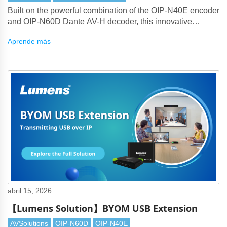
Built on the powerful combination of the OIP-N40E encoder
and OIP-N60D Dante AV-H decoder, this innovative
solution addresses long-standing enterprise meeting room
Aprende más
challenges such as excessive cabling, complex device
stacking, and limited remote maintenance capability.
abril 15, 2026
【Lumens Solution】BYOM USB Extension
AVSolutions
OIP-N60D
OIP-N40E