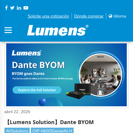
Solicite una cotización
Dónde comprar
Idioma
abril 22, 2026
【Lumens Solution】Dante BYOM
AVSolutions
OIP-N60DDanteAV-H