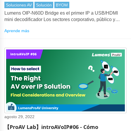
Soluciones AV
Solución
BYOM
Lumens OIP-N60D Bridge es el primer IP a USB/HDMI
mini decodificador Los sectores corporativo, público y
educativo dependen de plataformas de conferencias y
Aprende más
herramientas de colaboración para sus comunicaciones.
agosto 29, 2022
【ProAV Lab】introAVoIP#06 - Cómo