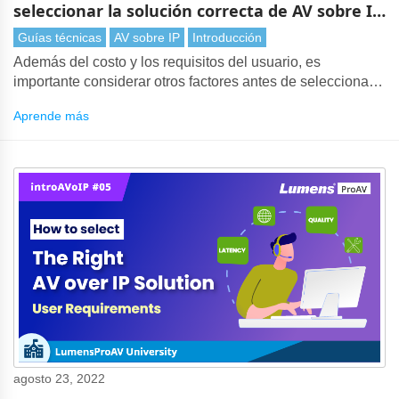
seleccionar la solución correcta de AV sobre IP
- Consideraciones finales y descripción general
Guías técnicas
AV sobre IP
Introducción
Además del costo y los requisitos del usuario, es
importante considerar otros factores antes de seleccionar
un nuevo AV sobre IP solución.
Aprende más
agosto 23, 2022