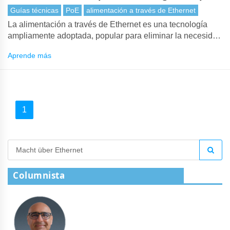
PoE
Guías técnicas
PoE
alimentación a través de Ethernet
La alimentación a través de Ethernet es una tecnología
ampliamente adoptada, popular para eliminar la necesidad
de múltiples adaptadores de corriente y enchufes. PoE
Aprende más
simplemente transmite hasta 15.4W de alimentación de
CC en cada puerto de red.
1
Columnista