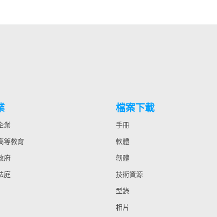
業
檔案下載
 企業
手冊
 高等教育
軟體
 政府
韌體
 法庭
技術資源
型錄
相片