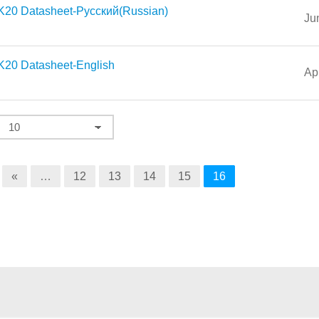
K20 Datasheet-Русский(Russian)
Ju
K20 Datasheet-English
Ap
«
…
12
13
14
15
16