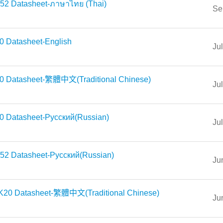
52 Datasheet-ภาษาไทย (Thai)
Se
0 Datasheet-English
Ju
0 Datasheet-繁體中文(Traditional Chinese)
Ju
0 Datasheet-Русский(Russian)
Ju
52 Datasheet-Русский(Russian)
Ju
K20 Datasheet-繁體中文(Traditional Chinese)
Ju