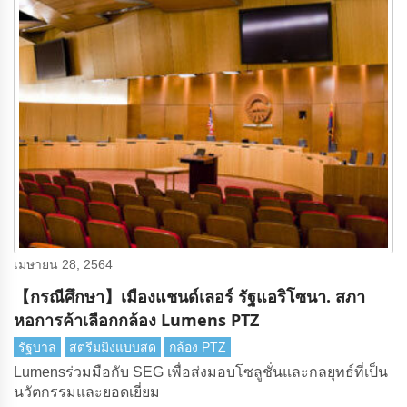
เมษายน 28, 2564
【กรณีศึกษา】เมืองแชนด์เลอร์ รัฐแอริโซนา. สภา
หอการค้าเลือกกล้อง Lumens PTZ
รัฐบาล
สตรีมมิงแบบสด
กล้อง PTZ
Lumensร่วมมือกับ SEG เพื่อส่งมอบโซลูชั่นและกลยุทธ์ที่เป็น
นวัตกรรมและยอดเยี่ยม