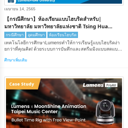
เมษายน 14, 2565
【กรณีศึกษา】ห้องเรียนแบบไฮบริดสําหรับ|
มหาวิทยาลัย มหาวิทยาลัยแห่งชาติ Tsing Hua
ประเทศไต้หวัน
กรณีศึกษา
อุดมศึกษา
ห้องเรียนไฮบริด
เทคโนโลยีการศึกษาLumensทําให้การเรียนรู้แบบไฮบริดง่า
ยกว่าที่คุณคิด! ด้วยระบบการบันทึกและสตรีมมิงแบบสดแบบ
บูรณาการนักเรียนและครูสามารถเข้าถึงข้อมูลได้ตลอดเวลา
ศึกษาเพิ่มเติม