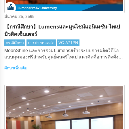
มีนาคม 25, 2565
【กรณีศึกษา】Lumensและมูนไชน์แอนิเมชัน-ไทเป
มิวสิคเซ็นเตอร์
กรณีศึกษา
การถ่ายทอดสด
VC-A71PN
MoonShine และการรวมLumensสร้างระบบการผลิตวิดีโอ
แบบมุมมองฟรีสําหรับศูนย์ดนตรีไทเป แนวคิดคือการติดตั้ง
แท่นขุดเจาะเวลาแบบ bullet พร้อมระบบการผลิตสดแบบมุม
ศึกษาเพิ่มเติม
มองฟรี ซึ่งจะช่วยให้ผู้ชมสามารถสร้างประสบการณ์การรับ
ชมของตนเองบนอุปกรณ์สําหรับผู้บริโภคของตนเองได้