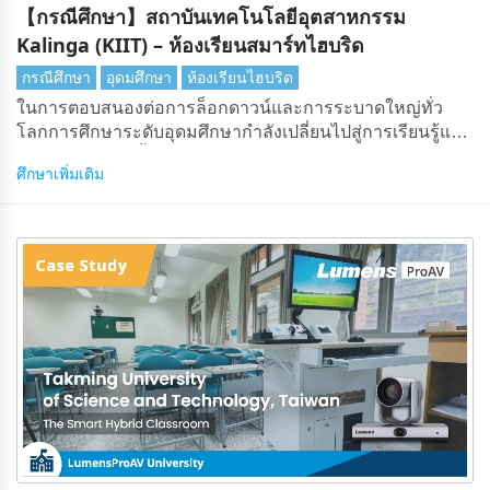
【กรณีศึกษา】สถาบันเทคโนโลยีอุตสาหกรรม
Kalinga (KIIT) – ห้องเรียนสมาร์ทไฮบริด
กรณีศึกษา
อุดมศึกษา
ห้องเรียนไฮบริด
ในการตอบสนองต่อการล็อกดาวน์และการระบาดใหญ่ทั่ว
โลกการศึกษาระดับอุดมศึกษากําลังเปลี่ยนไปสู่การเรียนรู้แบบ
ผสมผสานซึ่งให้ทั้งในมหาวิทยาลัยและการศึกษาทางไกล
ศึกษาเพิ่มเติม
"การตั้งค่าไฮบริด" นี้กําลังเริ่มครอบงําวิธีที่เราสอนและเรียนรู้