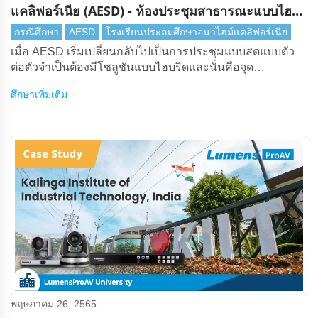
แคลิฟอร์เนีย (AESD) - ห้องประชุมสาธารณะแบบไฮ
บริด
กรณีศึกษา
AESD
โรงเรียนประถมศึกษาอนาไฮม์แคลิฟอร์เนีย
เมื่อ AESD เริ่มเปลี่ยนกลับไปเป็นการประชุมแบบสดแบบตัว
ต่อตัวจําเป็นต้องมีโซลูชันแบบไฮบริดและนั่นคือจุด
ที่Lumensเข้ามามีบทบาท หลังจากพิจารณาอย่างรอบคอบ
ศึกษาเพิ่มเติม
และการประชุมกับ VMI ผู้ขายในท้องถิ่นทางตอนใต้ของ
แคลิฟอร์เนียและตัวแทนLumensบางคน AESD ได้ซื้อกล้อง
VC-A50P Lumensสองตัวและติดตั้งเข้ากับ C-Stands โดยมี
คณะกรรมการโรงเรียนกระจายอยู่ทั่วห้อง
พฤษภาคม 26, 2565