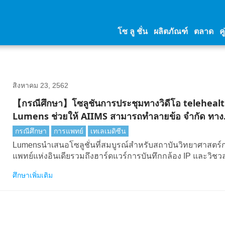
โซ ลู ชั่น
ผลิตภัณฑ์
ตลาด
คู
สิงหาคม 23, 2562
【กรณีศึกษา】โซลูชันการประชุมทางวิดีโอ teleheal
Lumens ช่วยให้ AIIMS สามารถทําลายข้อ จํากัด ทาง
ภูมิศาสตร์ได้
กรณีศึกษา
การแพทย์
เทเลเมดิซีน
Lumensนําเสนอโซลูชั่นที่สมบูรณ์สําหรับสถาบันวิทยาศาสตร์
แพทย์แห่งอินเดียรวมถึงฮาร์ดแวร์การบันทึกกล้อง IP และวิช
อร์สําหรับรังสีเอกซ์
ศึกษาเพิ่มเติม