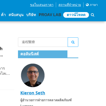
ขอใบเสนอราคา
สถานที่จําหน่าย
ภาษา
่ ค้า
สนับสนุน
บริษัท
PROAV LAB
ดาวน์โหลด
th
คอลัมนิสต์
การ
วลไลเซ
Kieron Seth
ผู้อํานวยการฝ่ายการตลาดผลิตภัณฑ์
Lumens