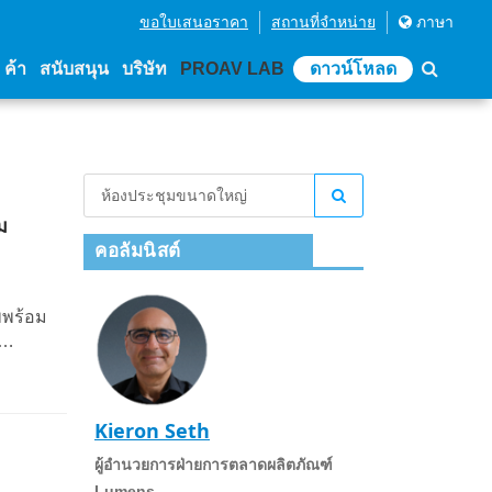
ขอใบเสนอราคา
สถานที่จําหน่าย
ภาษา
่ ค้า
สนับสนุน
บริษัท
PROAV LAB
ดาวน์โหลด
ม
คอลัมนิสต์
พพร้อม
Kieron Seth
ผู้อํานวยการฝ่ายการตลาดผลิตภัณฑ์
Lumens