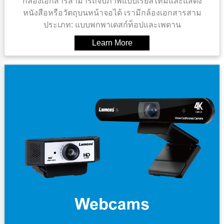
กล้องเอกสารสามารถจับภาพแบบเรียลไทม์และแสดง
หนังสือหรือวัตถุบนหน้าจอได้ เรามีกล้องเอกสารสาม
ประเภท: แบบพกพาเดสก์ท็อปและเพดาน