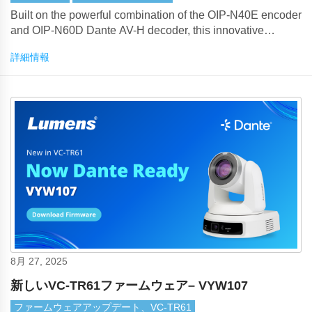
Built on the powerful combination of the OIP-N40E encoder
and OIP-N60D Dante AV-H decoder, this innovative
solution addresses long-standing enterprise meeting room
詳細情報
challenges such as excessive cabling, complex device
stacking, and limited remote maintenance capability.
8月 27, 2025
新しいVC-TR61ファームウェア– VYW107
ファームウェアアップデート、VC-TR61