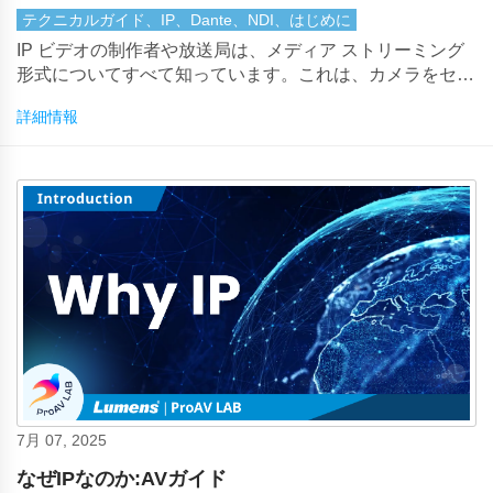
テクニカルガイド、IP、Dante、NDI、はじめに
IP ビデオの制作者や放送局は、メディア ストリーミング
形式についてすべて知っています。これは、カメラをセッ
トアップし、クリエイティブ チーム間でメディアを共有
詳細情報
し、世界中の視聴者にビデオを送信する際の基本的な部分
です。しかし、ビデオ会議テクノロジーを使用する AV チ
ームはどうでしょうか?
7月 07, 2025
なぜIPなのか:AVガイド