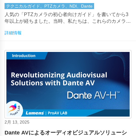
テクニカルガイド、PTZカメラ、NDI、Dante
人気の「PTZカメラの初心者向けガイド」を書いてから3
年以上が経ちました。当時、私たちは、これらのカメラが
リモートプロダクション、目立たないポジショニング、そ
詳細情報
して画質をほとんどまたはまったく損なうことなく運用コ
ストを削減するためのブレークスルーであったことを振り
返りました。
2月 13, 2025
Dante AVによるオーディオビジュアルソリューシ