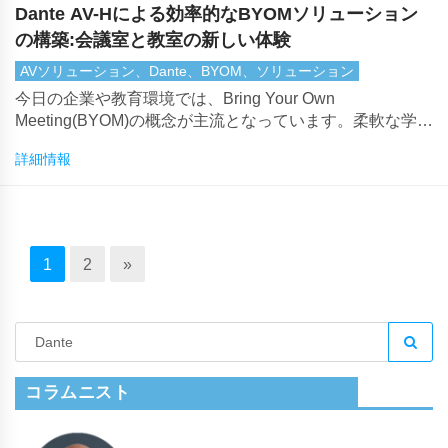
Dante AV-Hによる効率的なBYOMソリューション
の構築:会議室と教室の新しい体験
AVソリューション、Dante、BYOM、ソリューション
今日の企業や教育環境では、Bring Your Own
Meeting(BYOM)の概念が主流となっています。柔軟な学習
とハイブリッド会議の台頭により、TeamsやZoomとのシ
詳細情報
ームレスなオーディオビジュアル統合を提供するソリュー
ションが不可欠です。
1
2
»
コラムニスト