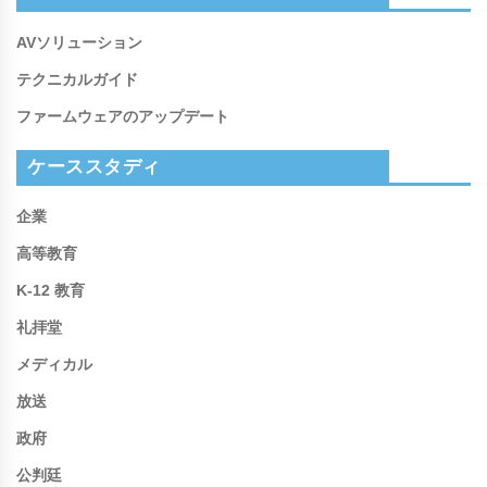
AVソリューション
テクニカルガイド
ファームウェアのアップデート
ケーススタディ
企業
高等教育
K-12 教育
礼拝堂
メディカル
放送
政府
公判廷