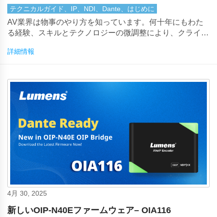
テクニカルガイド、IP、NDI、Dante、はじめに
AV業界は物事のやり方を知っています。何十年にもわた
る経験、スキルとテクノロジーの微調整により、クライア
ントに高品質のサウンドとオーディオ、そして卓越したレ
詳細情報
ベルの信頼性を提供しています。
4月 30, 2025
新しいOIP-N40Eファームウェア– OIA116