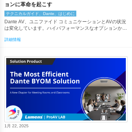
ョンに革命を起こす
テクニカルガイド、Dante、はじめに
Dante AV、ユニファイド コミュニケーションとAVの状況
は変化しています。ハイパフォーマンスなオプションか
ら、コラボレーションのためのコスト効率の高いソリュー
詳細情報
ションまで、Dante AVオーディオビジュアル統合へのア
プローチ方法を再定義します。この画期的なテクノロジー
について知っておくべきことはすべてここにあります。
1月 22, 2025