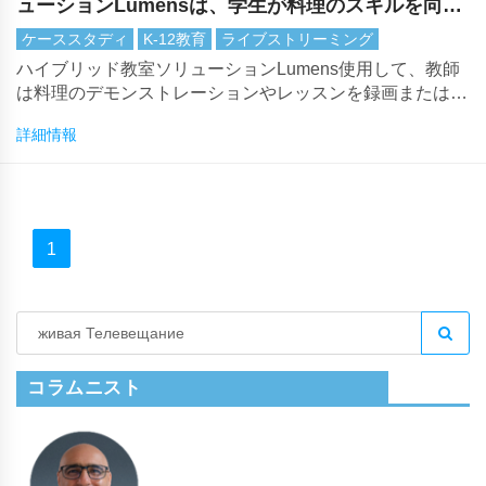
ューションLumensは、学生が料理のスキルを向上
させるのに役立ちます
ケーススタディ
K-12教育
ライブストリーミング
ハイブリッド教室ソリューションLumens使用して、教師
は料理のデモンストレーションやレッスンを録画またはラ
イブストリーミングして近隣のクラスに送信できます。
詳細情報
1
コラムニスト