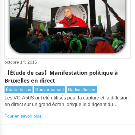
octobre 14, 2015
【Étude de cas】Manifestation politique à
Bruxelles en direct
Étude de cas
Gouvernement
Radiodiffusion
Les VC-A50S ont été utilisés pour la capture et la diffusion
en direct sur un grand écran lorsque le dirigeant du
syndicat socialiste, Rudy De Leeuw, a prononcé un
Pour en savoir plus
discours.