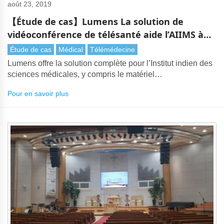
août 23, 2019
【Étude de cas】Lumens La solution de
vidéoconférence de télésanté aide l’AIIMS à
briser les restrictions géographiques
Étude de cas
Médical
Télémédecine
Lumens offre la solution complète pour l’Institut indien des
sciences médicales, y compris le matériel
d’enregistrement, les caméras IP et les visualiseurs pour
Pour en savoir plus
les rayons X