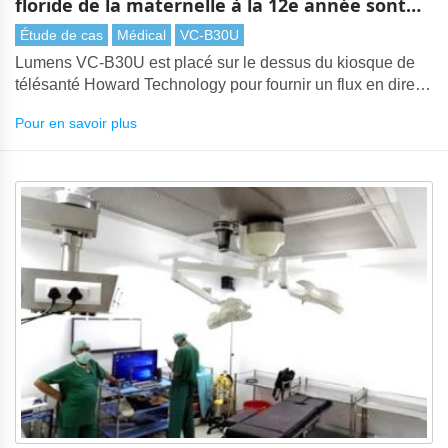
floride de la maternelle à la 12e année sont
une télémédecine efficace avec Lumens
Étude de cas
Médical
VC-B30U
caméra de conférence
Lumens VC-B30U est placé sur le dessus du kiosque de
télésanté Howard Technology pour fournir un flux en direct
pour la vidéoconférence
Pour en savoir plus