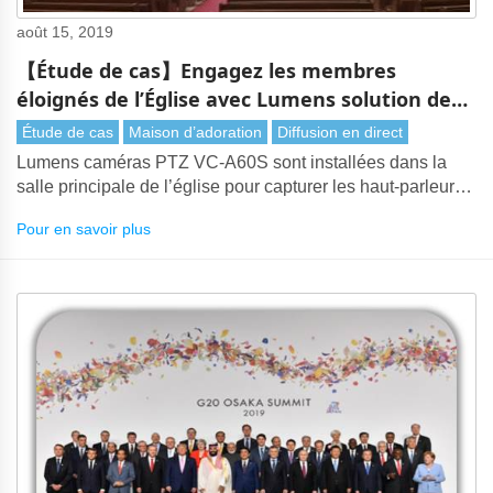
août 15, 2019
【Étude de cas】Engagez les membres
éloignés de l’Église avec Lumens solution de
diffusion en direct (Gyeonggi, Corée)
Étude de cas
Maison d’adoration
Diffusion en direct
Lumens caméras PTZ VC-A60S sont installées dans la
salle principale de l’église pour capturer les haut-parleurs
et le public pour la production en direct et la diffusion en
Pour en savoir plus
direct