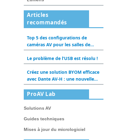
Articles
recommandés
Top 5 des configurations de
caméras AV pour les salles de
classe hybrides en 2025
Le problème de l’USB est résolu !
Créez une solution BYOM efficace
avec Dante AV-H : une nouvelle
expérience pour les salles de
réunion et les salles de classe
ProAV Lab
Solutions AV
Guides techniques
Mises à jour du micrologiciel