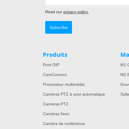
Read our
privacy policy.
Subscribe
Produits
Ma
Pont OIP
M1 C
CamConnect
M2 E
Processeur multimédia
Gou
Caméras PTZ à suivi automatique
Sall
Caméras PTZ
Caméras fixes
Caméra de conférence