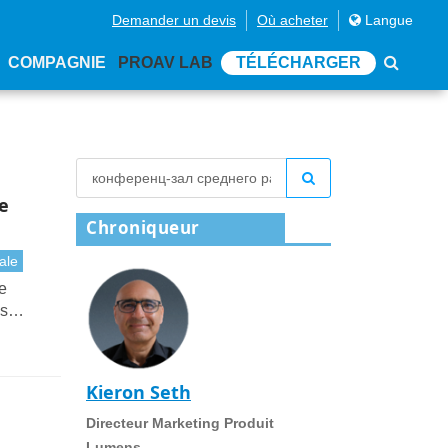
Demander un devis
Où acheter
Langue
COMPAGNIE
PROAV LAB
TÉLÉCHARGER
e
Chroniqueur
ale
e
ns
dans
Kieron Seth
Directeur Marketing Produit
Lumens