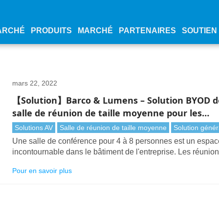
ARCHÉ
PRODUITS
MARCHÉ
PARTENAIRES
SOUTIEN
mars 22, 2022
【Solution】Barco & Lumens – Solution BYOD d
salle de réunion de taille moyenne pour les
entreprises
Solutions AV
Salle de réunion de taille moyenne
Solution génér
Une salle de conférence pour 4 à 8 personnes est un espac
incontournable dans le bâtiment de l'entreprise. Les réunio
ministérielles ou les réunions de direction ont souvent lieu 
Pour en savoir plus
des espaces de réunion de taille moyenne.