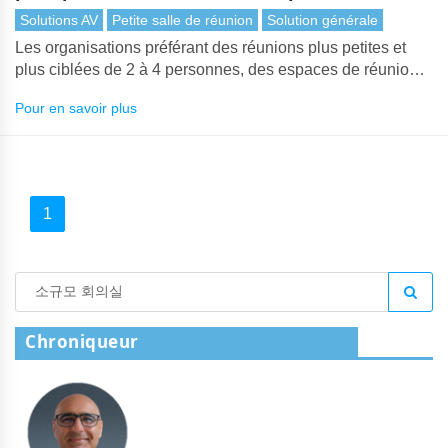
entreprises
Solutions AV
Petite salle de réunion
Solution générale
Les organisations préférant des réunions plus petites et
plus ciblées de 2 à 4 personnes, des espaces de réunion
compacts sont de plus en plus installés. Les employés
Pour en savoir plus
peuvent utiliser cet espace de manière flexible, que ce soit
pour des réunions de projet avec des collègues à distance
ou des vidéoconférences avec des clients.
1
Chroniqueur