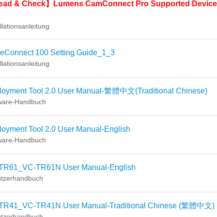
ad & Check】Lumens CamConnect Pro Supported Device
llationsanleitung
ceConnect 100 Setting Guide_1_3
llationsanleitung
loyment Tool 2.0 User Manual-繁體中文(Traditional Chinese)
ware-Handbuch
oyment Tool 2.0 User Manual-English
ware-Handbuch
TR61_VC-TR61N User Manual-English
tzerhandbuch
TR41_VC-TR41N User Manual-Traditional Chinese (繁體中文)
tzerhandbuch