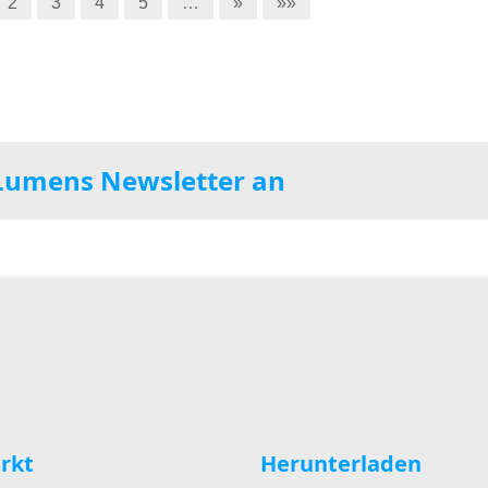
2
3
4
5
…
»
»»
 Lumens Newsletter an
rkt
Herunterladen