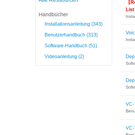
Alle Ressourcen
【Re
List
Handbücher
Insta
Installationsanleitung (343)
Voi
Benutzerhandbuch (313)
Insta
Software-Handbuch (51)
Videoanleitung (2)
Dep
Soft
Depl
Soft
VC-
Benu
VC-
Benu