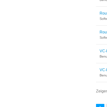
Rout
Soft
Rou
Soft
VC-
Benu
VC-
Benu
Zeige