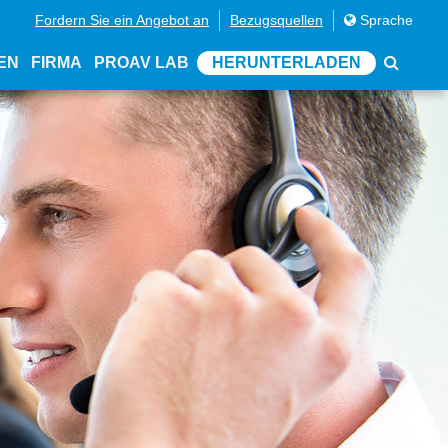
Fordern Sie ein Angebot an
Bezugsquellen
Sprache
EN
FIRMA
PROAV LAB
HERUNTERLADEN