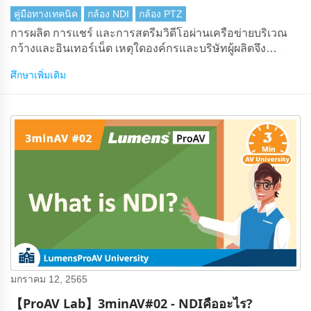
คู่มือทางเทคนิค
กล้อง NDI
กล้อง PTZ
การผลิต การแชร์ และการสตรีมวิดีโอผ่านเครือข่ายบริเวณ
กว้างและอินเทอร์เน็ต เหตุใดองค์กรและบริษัทผู้ผลิตจึง
ต้องการเชื่อมต่อกล้องในสถานที่หนึ่งกับตัวสลับในอีกที่หนึ่ง
ศึกษาเพิ่มเติม
การผลิตระยะไกล (REMI หรือแบบจําลองการรวมระยะไกล)
มีข้อดีหลายประการ
มกราคม 12, 2565
【ProAV Lab】3minAV#02 - NDIคืออะไร?