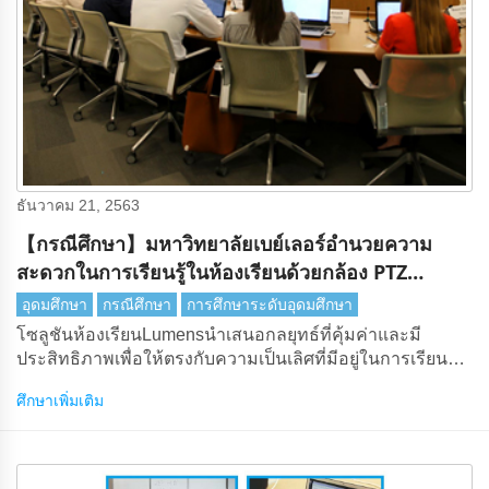
ธันวาคม 21, 2563
【กรณีศึกษา】มหาวิทยาลัยเบย์เลอร์อํานวยความ
สะดวกในการเรียนรู้ในห้องเรียนด้วยกล้อง PTZ
Lumens
อุดมศึกษา
กรณีศึกษา
การศึกษาระดับอุดมศึกษา
โซลูชันห้องเรียนLumensนําเสนอกลยุทธ์ที่คุ้มค่าและมี
ประสิทธิภาพเพื่อให้ตรงกับความเป็นเลิศที่มีอยู่ในการเรียนรู้
ทางวิชาการของมหาวิทยาลัยเบย์เลอร์
ศึกษาเพิ่มเติม