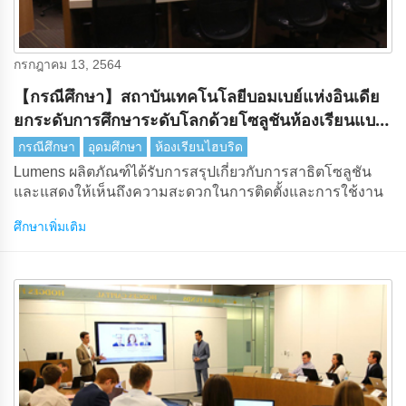
กรกฎาคม 13, 2564
【กรณีศึกษา】สถาบันเทคโนโลยีบอมเบย์แห่งอินเดีย
ยกระดับการศึกษาระดับโลกด้วยโซลูชันห้องเรียนแบบ
ไฮบริดLumens
กรณีศึกษา
อุดมศึกษา
ห้องเรียนไฮบริด
Lumens ผลิตภัณฑ์ได้รับการสรุปเกี่ยวกับการสาธิตโซลูชัน
และแสดงให้เห็นถึงความสะดวกในการติดตั้งและการใช้งาน
ศึกษาเพิ่มเติม