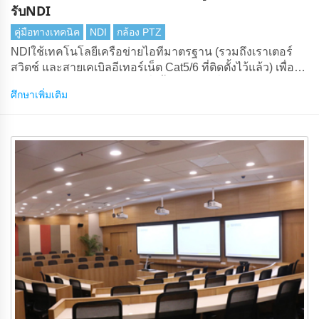
รับNDI
คู่มือทางเทคนิค
NDI
กล้อง PTZ
NDIใช้เทคโนโลยีเครือข่ายไอทีมาตรฐาน (รวมถึงเราเตอร์
สวิตช์ และสายเคเบิลอีเทอร์เน็ต Cat5/6 ที่ติดตั้งไว้แล้ว) เพื่อส่ง
สัญญาณวิดีโอ HD และ 4K สิ่งนี้ถือเป็นคํามั่นสัญญาของ
ศึกษาเพิ่มเติม
โครงสร้างพื้นฐานต้นทุนต่ําการเดินสายที่คุ้มค่าและการเปิด
ตัวฮาร์ดแวร์ใหม่แบบพลักแอนด์เพลย์เมื่อใดก็ตามที่ต้องการ