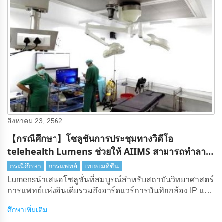
สิงหาคม 23, 2562
【กรณีศึกษา】โซลูชันการประชุมทางวิดีโอ
telehealth Lumens ช่วยให้ AIIMS สามารถทําลาย
ข้อ จํากัด ทางภูมิศาสตร์ได้
กรณีศึกษา
การแพทย์
เทเลเมดิซีน
Lumensนําเสนอโซลูชั่นที่สมบูรณ์สําหรับสถาบันวิทยาศาสตร์
การแพทย์แห่งอินเดียรวมถึงฮาร์ดแวร์การบันทึกกล้อง IP และ
วิชวลไลเซอร์สําหรับรังสีเอกซ์
ศึกษาเพิ่มเติม