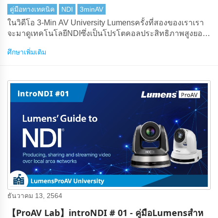
คู่มือทางเทคนิค
NDI
3minAV
ในวิดีโอ 3-Min AV University Lumensครั้งที่สองของเราเรา
จะมาดูเทคโนโลยีNDIซึ่งเป็นโปรโตคอลประสิทธิภาพสูงยอด
นิยมที่ส่งวิดีโอที่แบนด์วิดท์ต่ําผ่านเครือข่ายอีเทอร์เน็ต
ศึกษาเพิ่มเติม
ธันวาคม 13, 2564
【ProAV Lab】introNDI # 01 - คู่มือLumensสําห