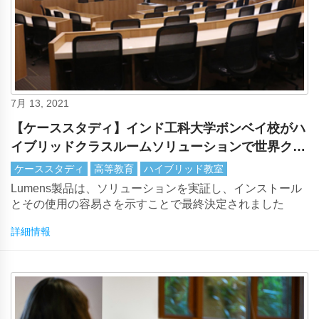
7月 13, 2021
【ケーススタディ】インド工科大学ボンベイ校がハ
イブリッドクラスルームソリューションで世界クラ
スの教育Lumens強化
ケーススタディ
高等教育
ハイブリッド教室
Lumens製品は、ソリューションを実証し、インストール
とその使用の容易さを示すことで最終決定されました
詳細情報