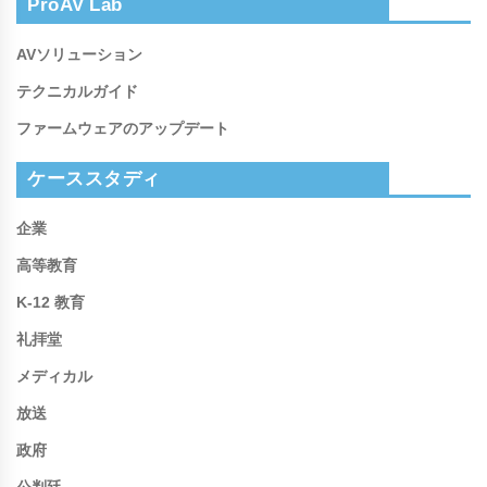
ProAV Lab
AVソリューション
テクニカルガイド
ファームウェアのアップデート
ケーススタディ
企業
高等教育
K-12 教育
礼拝堂
メディカル
放送
政府
公判廷