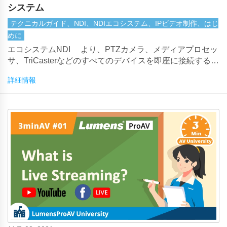
システム
テクニカルガイド、NDI、NDIエコシステム、IPビデオ制作、はじ
めに
エコシステムNDI ®より、PTZカメラ、メディアプロセッ
サ、TriCasterなどのすべてのデバイスを即座に接続するこ
とが容易になります。NDI技術により、イーサネットネッ
詳細情報
トワーク経由で高品質で低遅延のビデオを送信し、ビデオ
制作ワークフローを簡素化できます。