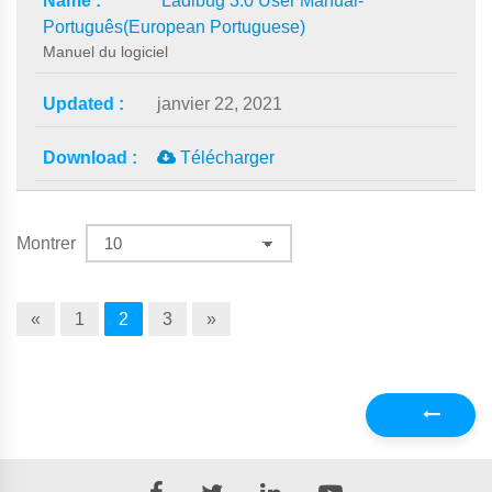
Ladibug 3.0 User Manual-
Português(European Portuguese)
Manuel du logiciel
janvier 22, 2021
Télécharger
Montrer
«
1
2
3
»
Précédent