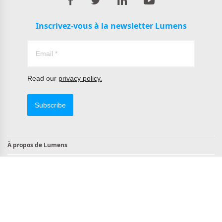
Inscrivez-vous à la newsletter Lumens
Read our
privacy policy.
Subscribe
À propos de Lumens
Contact
Produits conformes à la norme TAA
Conforme à la NDAA
Copyright © 2022 All Rights Reserved by Lumens