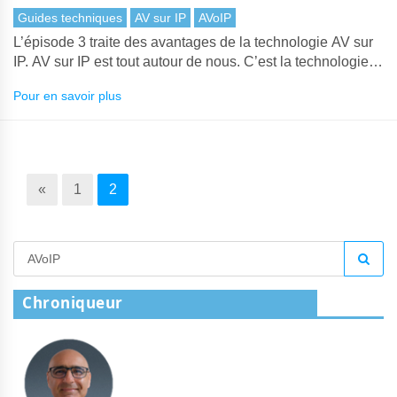
Guides techniques
AV sur IP
AVoIP
L’épisode 3 traite des avantages de la technologie AV sur
IP. AV sur IP est tout autour de nous. C’est la technologie
qui alimente l’affichage dynamique, les murs vidéo, les
Pour en savoir plus
salles de contrôle vidéo et bien plus encore. L’adoption de
la vidéo sur les réseaux Ethernet est imparable, alors ne
manquez pas ce guide rapide.
«
1
2
Chroniqueur