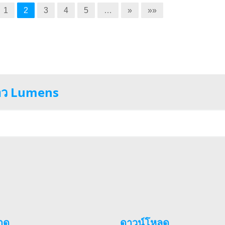
1
2
3
4
5
…
»
»»
่าว Lumens
าด
ดาวน์โหลด