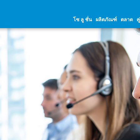
โซ ลู ชั่น
ผลิตภัณฑ์
ตลาด
คู