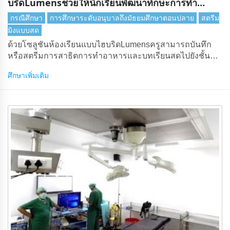
บริดLumensช่วยให้นักเรียนพัฒนาทักษะการทํา
อาหาร
กรณีศึกษา
การศึกษาระดับอนุบาลถึงมัธยมศึกษาตอนปลาย
สตรีม
มิงแบบสด
ด้วยโซลูชันห้องเรียนแบบไฮบริดLumensครูสามารถบันทึก
หรือสตรีมการสาธิตการทําอาหารและบทเรียนสดไปยังชั้น
เรียนใกล้เคียง
ศึกษาเพิ่มเติม