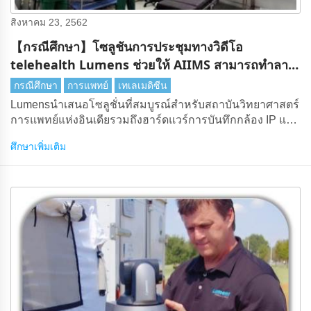
สิงหาคม 23, 2562
【กรณีศึกษา】โซลูชันการประชุมทางวิดีโอ
telehealth Lumens ช่วยให้ AIIMS สามารถทําลาย
ข้อ จํากัด ทางภูมิศาสตร์ได้
กรณีศึกษา
การแพทย์
เทเลเมดิซีน
Lumensนําเสนอโซลูชั่นที่สมบูรณ์สําหรับสถาบันวิทยาศาสตร์
การแพทย์แห่งอินเดียรวมถึงฮาร์ดแวร์การบันทึกกล้อง IP และ
วิชวลไลเซอร์สําหรับรังสีเอกซ์
ศึกษาเพิ่มเติม