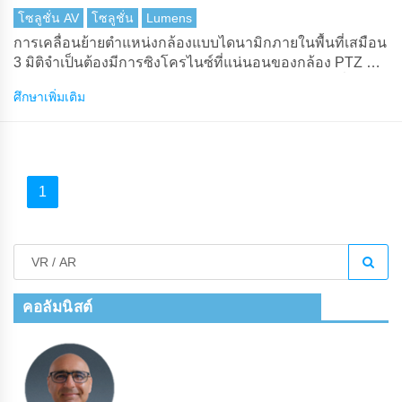
โซลูชั่น AV
โซลูชั่น
Lumens
การเคลื่อนย้ายตําแหน่งกล้องแบบไดนามิกภายในพื้นที่เสมือน
3 มิติจําเป็นต้องมีการซิงโครไนซ์ที่แน่นอนของกล้อง PTZ กับ
ระบบการผลิตเสมือน กล้องLumensส่งข้อมูลตําแหน่งที่
ศึกษาเพิ่มเติม
แน่นอนโดยมีเวลาแฝงต่ํามากไปยัง Pixotope
1
คอลัมนิสต์