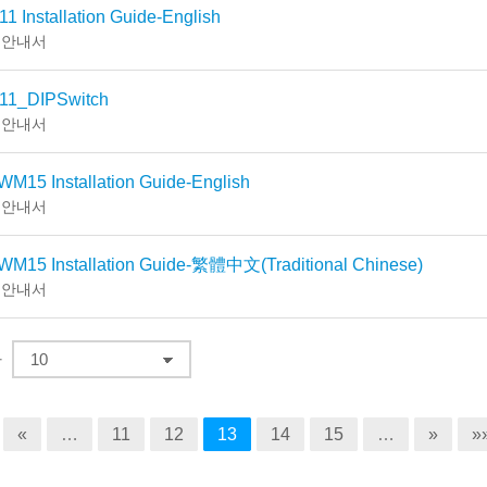
1 Installation Guide-English
 안내서
11_DIPSwitch
 안내서
M15 Installation Guide-English
 안내서
WM15 Installation Guide-繁體中文(Traditional Chinese)
 안내서
다
«
…
11
12
13
14
15
…
»
»