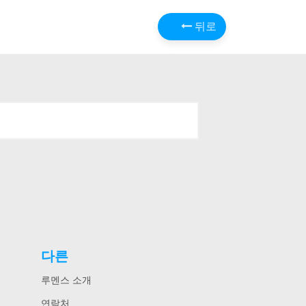
뒤로
다른
루멘스 소개
연락처