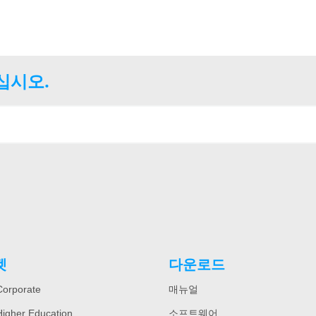
십시오.
켓
다운로드
orporate
매뉴얼
igher Education
소프트웨어