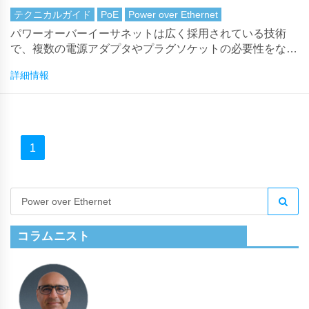
テクニカルガイド
PoE
Power over Ethernet
パワーオーバーイーサネットは広く採用されている技術
で、複数の電源アダプタやプラグソケットの必要性をなく
すために人気があります。PoEは、各ネットワークポート
詳細情報
で最大15.4WのDC電力を送信するだけです。
1
コラムニスト