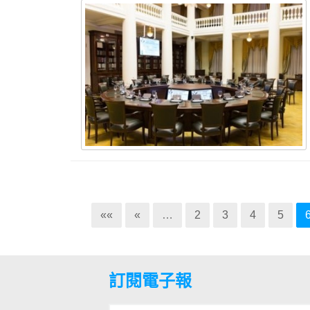
««
«
…
2
3
4
5
訂閱電子報