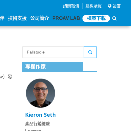
詢問報價
哪裡購買
語言
伴
技術支援
公司簡介
PROAV LAB
檔案下載
專欄作家
uw）發
Kieron Seth
產品行銷總監
Lumens