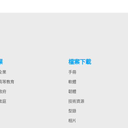
業
檔案下載
 企業
手冊
 高等教育
軟體
 政府
韌體
 法庭
技術資源
型錄
相片