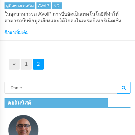
คู่มือทางเทคนิค
AVoIP
NDI
ในอุตสาหกรรม AVoIP การบีบอัดเป็นเทคโนโลยีที่ทําให้
สามารถบีบข้อมูลเสียงและวิดีโอลงในเฟรมอีเทอร์เน็ตเชิง
พาณิชย์ที่เดินทางด้วยความเร็วสูง ด้วยวิวัฒนาการของ
ศึกษาเพิ่มเติม
เทคโนโลยีเครือข่ายและความก้าวหน้าของอัลกอริธึมการบี
บอัดทําให้ตอนนี้เป็นไปได้ที่จะทําให้ AV over IP เป็นจริงได้
«
1
2
คอลัมนิสต์