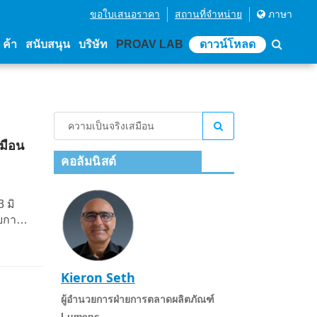
ขอใบเสนอราคา
สถานที่จําหน่าย
ภาษา
่ ค้า
สนับสนุน
บริษัท
PROAV LAB
ดาวน์โหลด
มือน
คอลัมนิสต์
 มิ
บบการ
ลาแฝง
Kieron Seth
ผู้อํานวยการฝ่ายการตลาดผลิตภัณฑ์
Lumens