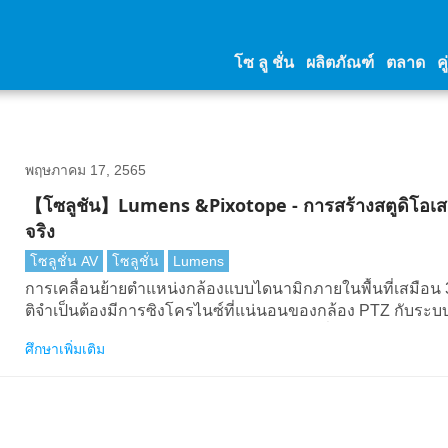
โซ ลู ชั่น
ผลิตภัณฑ์
ตลาด
คู
พฤษภาคม 17, 2565
【โซลูชัน】Lumens &Pixotope - การสร้างสตูดิโอเส
จริง
โซลูชั่น AV
โซลูชั่น
Lumens
การเคลื่อนย้ายตําแหน่งกล้องแบบไดนามิกภายในพื้นที่เสมือน 3
ติจําเป็นต้องมีการซิงโครไนซ์ที่แน่นอนของกล้อง PTZ กับระ
ผลิตเสมือน กล้องLumensส่งข้อมูลตําแหน่งที่แน่นอนโดยมีเว
ศึกษาเพิ่มเติม
ต่ํามากไปยัง Pixotope