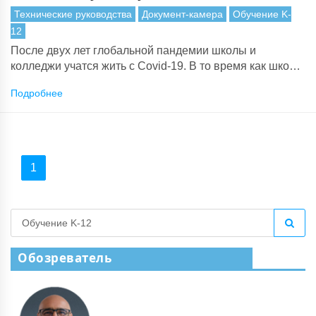
Технические руководства
Документ-камера
Обучение K-
12
После двух лет глобальной пандемии школы и
колледжи учатся жить с Covid-19. В то время как школы
по всему миру закрылись полностью или открылись
Подробнее
только для детей ключевых работников, большинство
классов теперь вернулись, а учителя и ученики
адаптируются к политике, которая варьируется от
масок до ежедневного тестирования мазков.
1
Обозреватель