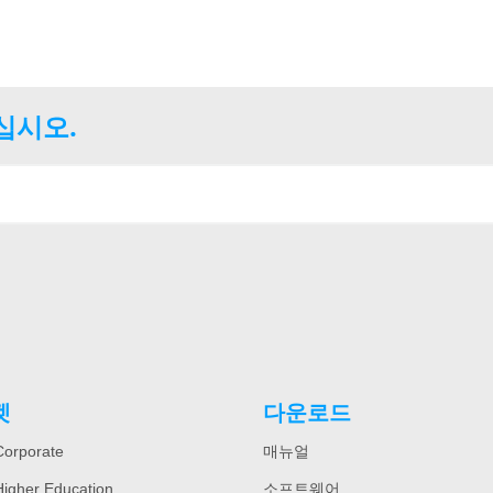
십시오.
켓
다운로드
orporate
매뉴얼
igher Education
소프트웨어