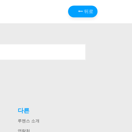
뒤로
다른
루멘스 소개
연락처