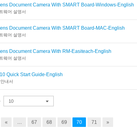
ens Document Camera With SMART Board-Windows-English
트웨어 설명서
ens Document Camera With SMART Board-MAC-English
트웨어 설명서
ens Document Camera With RM-Easiteach-English
트웨어 설명서
0 Quick Start Guide-English
 안내서
다
«
…
67
68
69
70
71
»