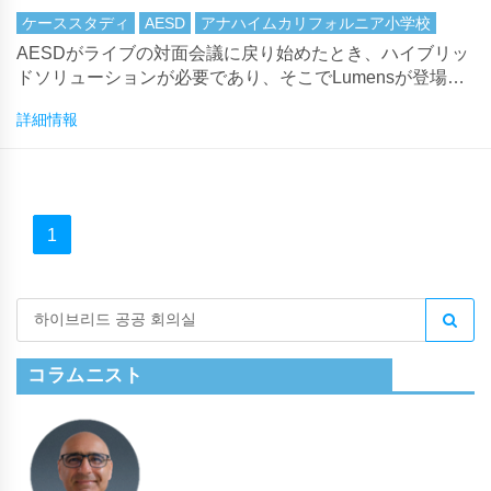
ケーススタディ
AESD
アナハイムカリフォルニア小学校
AESDがライブの対面会議に戻り始めたとき、ハイブリッ
ドソリューションが必要であり、そこでLumensが登場し
ました。 慎重な検討と、地元の南カリフォルニアのベン
詳細情報
ダーVMIといくつかのLumens代表者との会議の後、AESD
は2台のLumens VC-A50Pカメラを購入し、教育委員会が
部屋全体に広げられた状態でCスタンドに取り付けまし
た。
1
コラムニスト