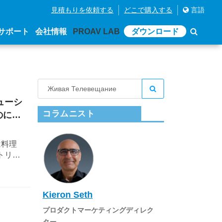
見積もりを依頼する
どこで購入する
言語
サポート
会社情報
PROAV LAB
ダウンロード
ューシ
コラムニスト
のに役
は料理
トリー
Kieron Seth
プロダクトマーケティングディレク