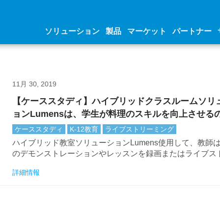
ソリューション
製品
マーケット
パートナー
11月 30, 2019
【ケーススタディ】ハイブリッドクラスルームソリ
ョンLumensは、学生が料理のスキルを向上させる
立ちます
ケーススタディ
K-12教育
ライブストリーミング
ハイブリッド教室ソリューションLumens使用して、教師
のデモンストレーションやレッスンを録画またはライブス
ミングして近隣のクラスに送信できます。
詳細情報