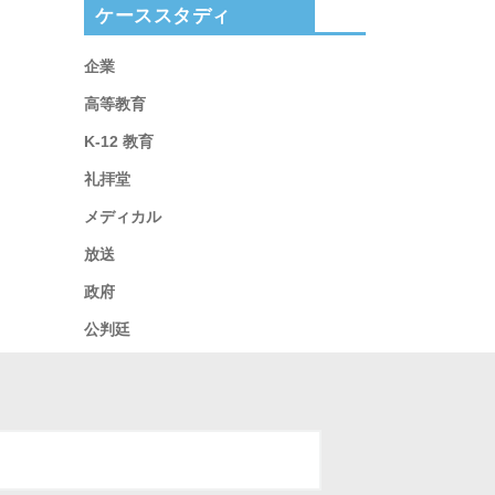
ケーススタディ
企業
高等教育
K-12 教育
礼拝堂
メディカル
放送
政府
公判廷