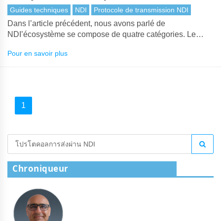
transmission NDI
Guides techniques
NDI
Protocole de transmission NDI
Dans l’article précédent, nous avons parlé de
NDI’écosystème se compose de quatre catégories. Le
protocole de transmission NDI est fondamental pour
Pour en savoir plus
l’ensemble de l’écosystème. Cet article explique comment
NDI transmet la vidéo sur IP.
1
Chroniqueur